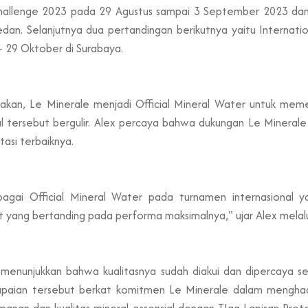
Challenge 2023 pada 29 Agustus sampai 3 September 2023 da
an. Selanjutnya dua pertandingan berikutnya yaitu Internat
- 29 Oktober di Surabaya.
kan, Le Minerale menjadi Official Mineral Water untuk memenu
nal tersebut bergulir. Alex percaya bahwa dukungan Le Minera
tasi terbaiknya.
ai Official Mineral Water pada turnamen internasional ya
yang bertanding pada performa maksimalnya," ujar Alex melalui
 menunjukkan bahwa kualitasnya sudah diakui dan dipercaya s
ncapaian tersebut berkat komitmen Le Minerale dalam menghad
amanan dan kualitas mineral essensial dengan TIga Lapisan Pro