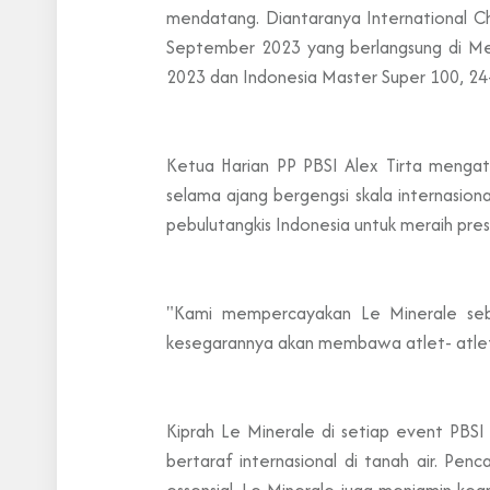
mendatang. Diantaranya International 
September 2023 yang berlangsung di Med
2023 dan Indonesia Master Super 100, 24
Ketua Harian PP PBSI Alex Tirta mengata
selama ajang bergengsi skala internasio
pebulutangkis Indonesia untuk meraih pres
"Kami mempercayakan Le Minerale sebag
kesegarannya akan membawa atlet- atlet 
Kiprah Le Minerale di setiap event PBSI
bertaraf internasional di tanah air. Pe
essensial. Le Minerale juga menjamin ke