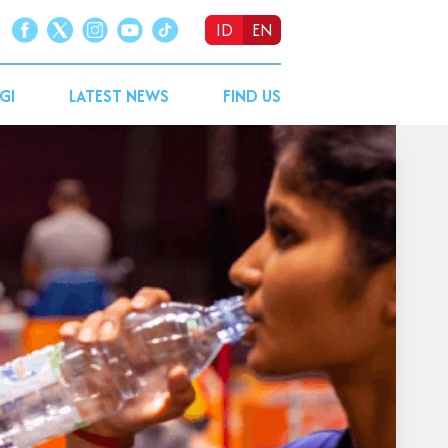
ID
EN
GI
LATEST NEWS
FIND US