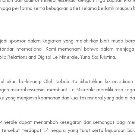
enjaga performa serta kebugaran atlet selama berlatih maupun 
adi sponsor dalam kegiatan yang melahirkan bibit muda berpre
standar internasional. Kami memahami bahwa dalam menjaga
lic Relations and Digital Le Minerale, Yuna Eka Kristina.
al akan berkurang. Oleh sebab itu dibutuhkan ketersediaan 
ngan mineral essensial membuat Le Minerale memiliki rasa segar
i yang menjamin keamanan dan kualitas mineral yang ada di dal
 Minerale dapat menambah kesegaran dan semangat bagi mere
tersebut terdapat 14 negara yang turut serta kejuaraan bulut