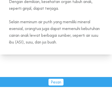
Dengan demikian, kesehatan organ tubuh anak,
seperti ginjal, dapat terjaga.
Selain meminum air putih yang memiliki mineral
esensial, orangtua juga dapat memenuhi kebutuhan
cairan anak lewat berbagai sumber, seperti air susu
ibu (ASI), susu, dan jus buah.
Pesan
PT Tirta Fresindo Jaya © 2026.
All rights reserved.