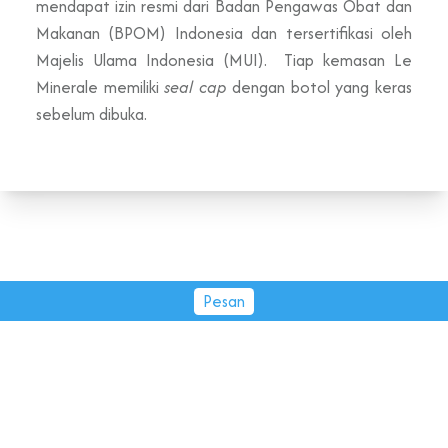
mendapat izin resmi dari Badan Pengawas Obat dan
Makanan (BPOM) Indonesia dan tersertifikasi oleh
Majelis Ulama Indonesia (MUI). Tiap kemasan Le
Minerale memiliki
seal cap
dengan botol yang keras
sebelum dibuka.
Pesan
PT Tirta Fresindo Jaya © 2026.
All rights reserved.